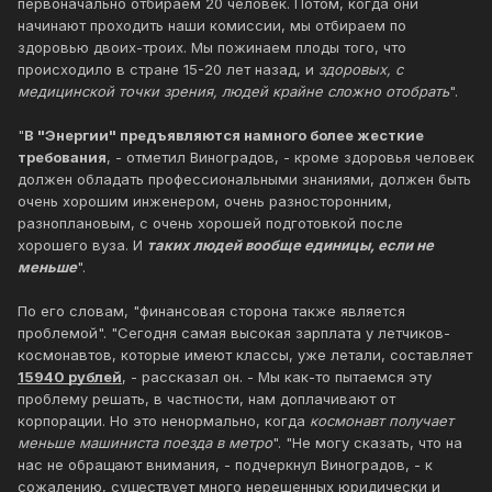
первоначально отбираем 20 человек. Потом, когда они
начинают проходить наши комиссии, мы отбираем по
здоровью двоих-троих. Мы пожинаем плоды того, что
происходило в стране 15-20 лет назад, и
здоровых, с
медицинской точки зрения, людей крайне сложно отобрать
".
"
В "Энергии" предъявляются намного более жесткие
требования
, - отметил Виноградов, - кроме здоровья человек
должен обладать профессиональными знаниями, должен быть
очень хорошим инженером, очень разносторонним,
разноплановым, с очень хорошей подготовкой после
хорошего вуза. И
таких людей вообще единицы, если не
меньше
".
По его словам, "финансовая сторона также является
проблемой". "Сегодня самая высокая зарплата у летчиков-
космонавтов, которые имеют классы, уже летали, составляет
15940 рублей
, - рассказал он. - Мы как-то пытаемся эту
проблему решать, в частности, нам доплачивают от
корпорации. Но это ненормально, когда
космонавт получает
меньше машиниста поезда в метро
". "Не могу сказать, что на
нас не обращают внимания, - подчеркнул Виноградов, - к
сожалению, существует много нерешенных юридически и