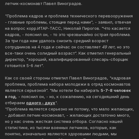
летчик-космонавт Павел Виноградов.
"Проблема кадров и проблема технического перевооружения
- главные проблемы, стоящие перед нами", - заявил, отвечая
на вопрос корр.ИТАР-ТАСС, Николай Пирогов. "Что касается
кадров, - пояснил он, - то это чрезвычайно острая проблема.
За три года нам удалось снизить средний возраст
сотрудников на 4 года и сейчас он составляет
49 лет
, но это
все-таки очень солидный возраст". Как отметил генеральный
директор, "хороший, квалифицированный слесарь-сборщик
готовится 5-6 лет".
Как со своей стороны отметил Павел Виноградов, "кадровая
проблема, проблема набора молодежи в отряд космонавтов
является серьезной". "Мы хотели бы набирать
5-7-8 человек
в год
, - пояснил он, - но, к сожалению, на сегодняшний день
отбираем
одного - двух
".
"Проблема является серьезно не потому, что мало желающих,
- добавил летчик-космонавт, - желающих достаточно много,
но у нас очень жесткая система отбора. Согласно нашей
статистике, из тысячи военных летчиков, которые, как
понятно, изначально являются здоровыми людьми, мы