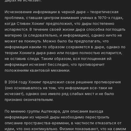
дырах не исчезает.
Исчезновение информации в черной дыре – теоретическая
проблема, ставшая центром внимания ученых в 1970-х годах,
когда Стивен Хокинг предположил, что дыры постепенно
испаряются. В течение своей жизни дыра способна поглощать
материю (а следовательно, и информацию), однако ничто не
может ее покинуть. Можно было бы предполагать, что
информация каким-то образом сохраняется в дыре, однако по
теории Хокинга дыра рано или поздно полностью испарится,
не оставив следа. Таким образом, вся поглощенная ей
информация исчезнет бесследно, что противоречит
положениям квантовой механики.
В 2004 году Хокинг предложил свое решение противоречия
(оно основывалось на том, что информация все-таки не
исчезает), однако оно имело ряд слабых мест и не было
признано окончательным.
По мнению группы Аштекара, для описания выхода
информации из черной дыры необходимо перестроить
описание пространства-времени, в частности отказаться от
идеи, что оно континуально. Физики показывают, что на самом