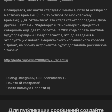
орбитального телескопа "Хаббл" (Hubble).
Планируется, что шаттл стартует с Земли в 22:19 14 октября по
местному времени (05:19 15 октября по московскому
времени). Для "Атлантиса" это старт станет последним. Двум
другим шаттлам - "Индевору" и "Дискавери" - предстоит
совершить еще девять полетов. С 2010 года полеты шаттлов
будут прекращены. Предполагается, что до введения в
эксплуатацию нового американского космического корабля
"Орион", на орбиту астронавтов будут доставлять российские
"Союзы".
http://lenta.ru/news/2008/09/25/atlantis/
- Dilan@Omega007, USS Andromeda-E.
- Почетный костровой
- Часто Копирую Новости =)
Для публикации сообщений создайте