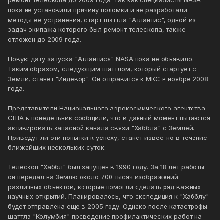
ремонт телескопа до 2009 года. Так как специалисты NASA
пока не установили причину поломки и не разработали
методы ее устранения, старт шаттла "Атлантис", одной из
задач экипажа которого был ремонт телескопа, также
отложен до 2009 года.
Новую дату запуска "Атлантиса" NASA пока не объявило.
Таким образом, следующим шаттлом, который стартует с
Земли, станет "Индевор". Он отправится к МКС в ноябре 2008
года.
Представители Национального аэрокосмического агентства
США в понедельник сообщили, что в данный момент пытаются
активировать запасной канала связи "Хаббла" с Землей.
Приведут ли эти попытки к успеху, станет известно в течение
ближайших нескольких суток.
Телескоп "Хаббл" был запущен в 1990 году. За 18 лет работы
он передал на Землю около 700 тысяч изображений
различных объектов, которые помогли сделать ряд важных
научных открытий. Планировалось, что экспедиция к "Хабблу"
будет отправлена еще в 2005 году. Однако после катастрофы
шаттла "Колумбия" проведение профилактических работ на