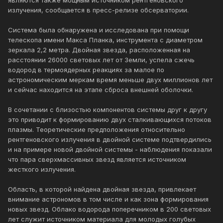
являются также мощным источником рентгеновского
излучения, сообщается в пресс-релизе обсерватории.
Система была обнаружена и исследована при помощи
телескопа имени Макса Планка, инструмента с диаметром
зеркала 2,2 метра. Двойная звезда, расположенная на
расстоянии 26000 световых лет от Земли, успела сжечь
водород в термоядерных реакциях за малое по
астрономическим меркам время меньше двух миллионов лет
и сейчас находится на этапе сброса внешней оболочки.
В сочетании с близостью компонентов системы друг к другу
это приводит к формированию двух сталкивающихся потоков
плазмы. Теоретические предположения относительно
рентгеновского излучения в двойной системе подтвердились
и на примере новой двойной системы - наблюдения показали
что пара сверхмассивных звезд является источником
жесткого излучения.
Область, в которой найдена двойная звезда, привлекает
внимание астрономов в том числе и как зона формирования
новых звезд. Облако водорода поперечником в 200 световых
лет служит источником материала для молодых голубых