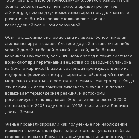
тысяч раз. В статье, опубликованной журналом Astrophysical
Journal Letters и
доступной
также в архиве препринтов
arXiv.org, одним из двух возможных вариантов дальнейшего
развития событий названо столкновение звезд с
последующей вспышкой сверхновой.
Обычно в двойных системах одна из звезд (более тяжелая)
эволюционирует гораздо быстрее другой и становится либо
черной дырой, либо нейтронной звездой, либо белым
карликом. Считается, вспышки новых звезд в таких системах
возникают при перетекании вещества со звезды-компаньона
на белого карлика. Плазма, состоящая преимущественно из
водорода, формирует вокруг карлика слой, который начинает
медленно сжиматься с ростом давления и температуры. Когда
эти величины достигают критического значения, в плазме
вспыхивает термоядерная реакция, и астрономы
регистрируют вспышку новой. Это произошло около 32000
лет назад, и в 2007 году свет от V458 в созвездии Лисички
достиг Земли.
Ученые проанализировали как полученные при наблюдении
вспышки снимки, так и фотографии этого же участка неба за
неделю до взрыва. Результаты свидетельствовали о том, что