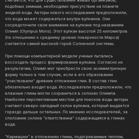
считается, что для существования живых организмов,
подобных земным, необходимо присутствие на планете
жидкой воды. Авторы нового исследования предположили,
что вода может содержаться внутри вулканов. Они
сосредоточили свое внимание на вулкане под названием
Олимп (Olympus Mons). Этот вулкан высотой 25 километров
(по отношению к среднему уровню поверхности Марса)
считается самой высокой горой Солнечной системы.
При помощи компьютерной модели ученые пытались
воссоздать процесс формирования вулкана. Согласно их
результатам, Олимп мог приобрести свою асимметричную
форму только в том случае, если в его образовании
"участвовали" древние отложения глин. В состав глин
обязательно входит вода. Исследователи предположили, что
влажные глины могли сохраниться в склонах Олимпа.
Наиболее перспективным местом для поисков воды авторы
считают северо-западный склон вулкана, который выдается
гораздо дальше остальных. По мнению исследователей, за
сползание склона "ответственна" содержащаяся в глинах
вода.
"Кармашки" в отложениях глины, подогреваемые теплом,