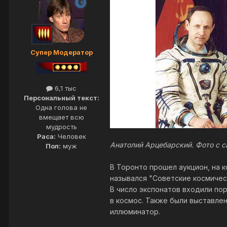
Супер Модератор
6,1 тыс
Персональный текст:
Одна голова не
вмещает всю
мудрость
Раса:
Человек
Анатолий Арцебарский. Фото с са
Пол:
муж
В Торонто прошел аукцион, на 
назывался "Советские космичес
В число экспонатов входили по
в космос. Также были выставле
иллюминатор.