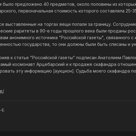
 было предложено 40 предметов, около половины из которых т
рского, первоначальная стоимость которого составляла 25-3
се выставленные на торгах вещи попали за границу. Сотрудни
ческие раритеты в 90-е годы прошлого века были проданы рос
овам анонимного источника "Российской газеты", связанного 
нностью государства, то они должны были быть списаны и у
риев к статье "Российской газеты" подписан Анатолием Павл
 самый космонавт Арцебарский и к продаже скафандра отношен
овать эту информацию [аукцион]. Судьба моего скафандра пос
e/
-E.