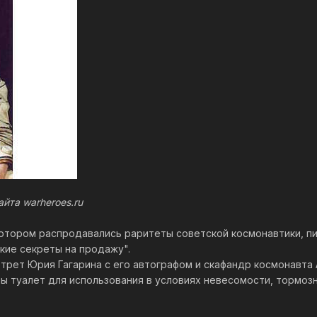
йта warheroes.ru
котором распродавались раритеты советской космонавтики, пи
кие секреты на продажу".
ртрет Юрия Гагарина с его автографом и скафандр космонавта
ны туалет для использования в условиях невесомости, тормоз