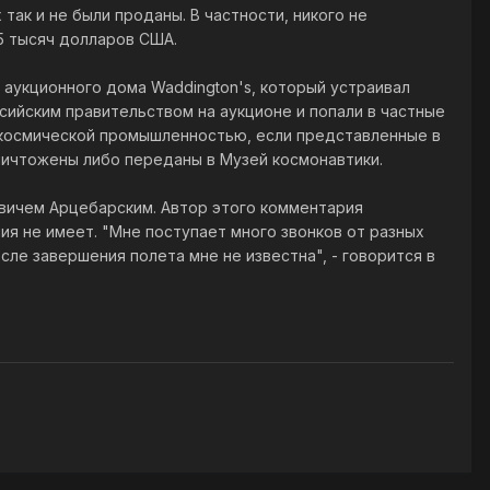
ак и не были проданы. В частности, никого не
5 тысяч долларов США.
к аукционного дома Waddington's, который устраивал
сийским правительством на аукционе и попали в частные
с космической промышленностью, если представленные в
ничтожены либо переданы в Музей космонавтики.
овичем Арцебарским. Автор этого комментария
ия не имеет. "Мне поступает много звонков от разных
ле завершения полета мне не известна", - говорится в