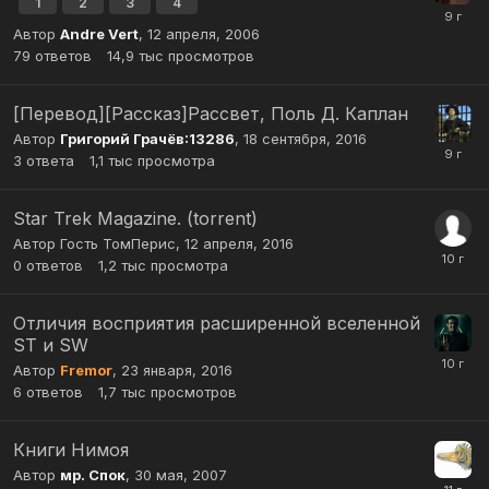
1
2
3
4
Автор
Andre Vert
,
12 апреля, 2006
79
ответов
14,9 тыс
просмотров
[Перевод][Рассказ]Рассвет, Поль Д. Каплан
Автор
Григорий Грачёв:13286
,
18 сентября, 2016
3
ответа
1,1 тыс
просмотра
Star Trek Magazine. (torrent)
Автор Гость ТомПерис,
12 апреля, 2016
0
ответов
1,2 тыс
просмотра
Отличия восприятия расширенной вселенной
ST и SW
Автор
Fremor
,
23 января, 2016
6
ответов
1,7 тыс
просмотров
Книги Нимоя
Автор
мр. Спок
,
30 мая, 2007