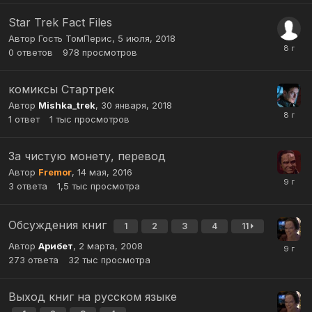
Star Trek Fact Files
Автор Гость ТомПерис,
5 июля, 2018
0
ответов
978
просмотров
комиксы Стартрек
Автор
Mishka_trek
,
30 января, 2018
1
ответ
1 тыс
просмотров
За чистую монету, перевод
Автор
Fremor
,
14 мая, 2016
3
ответа
1,5 тыс
просмотра
Обсуждения книг
1
2
3
4
11
Автор
Арибет
,
2 марта, 2008
273
ответа
32 тыс
просмотра
Выход книг на русском языке