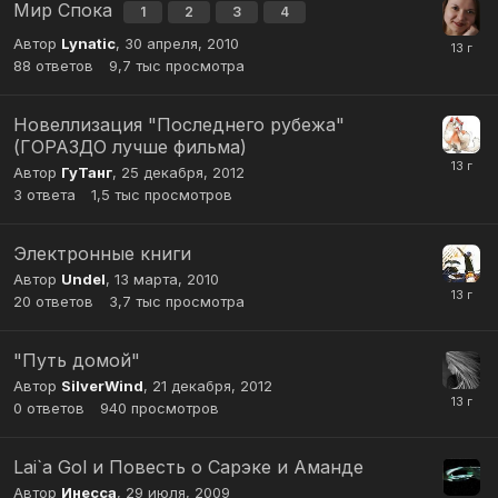
Мир Спока
1
2
3
4
Автор
Lynatic
,
30 апреля, 2010
88
ответов
9,7 тыс
просмотра
Новеллизация "Последнего рубежа"
(ГОРАЗДО лучше фильма)
Автор
ГуТанг
,
25 декабря, 2012
3
ответа
1,5 тыс
просмотров
Электронные книги
Автор
Undel
,
13 марта, 2010
20
ответов
3,7 тыс
просмотра
"Путь домой"
Автор
SilverWind
,
21 декабря, 2012
0
ответов
940
просмотров
Lai`a Gol и Повесть о Сарэке и Аманде
Автор
Инесса
,
29 июля, 2009