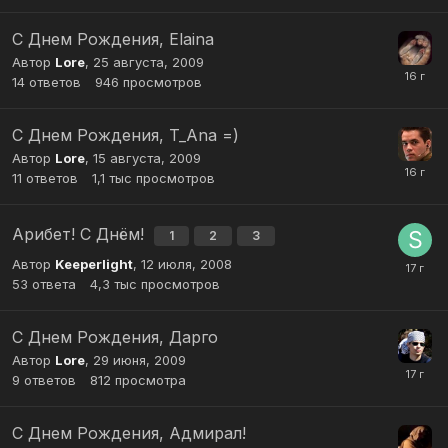
С Днем Рождения, Elaina
Автор
Lore
,
25 августа, 2009
14
ответов
946
просмотров
C Днем Рождения, T_Ana =)
Автор
Lore
,
15 августа, 2009
11
ответов
1,1 тыс
просмотров
Арибет! С Днём!
1
2
3
Автор
Keeperlight
,
12 июля, 2008
53
ответа
4,3 тыс
просмотров
C Днем Рождения, Дарго
Автор
Lore
,
29 июня, 2009
9
ответов
812
просмотра
С Днем Рождения, Адмирал!